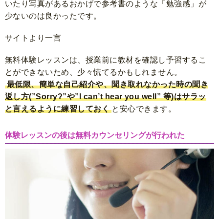
いたり写真があるおかげで参考書のような
「勉強感」が
少ない
のは良かったです。
サイトより一言
無料体験レッスンは、授業前に教材を確認し予習するこ
とができないため、少々慌てるかもしれません。
最低限、簡単な自己紹介や、聞き取れなかった時の聞き
返し方(”Sorry?”や”I can’t hear you well” 等)はサラッ
と言えるように練習しておく
と安心できます。
体験レッスンの後は無料カウンセリングが行われた