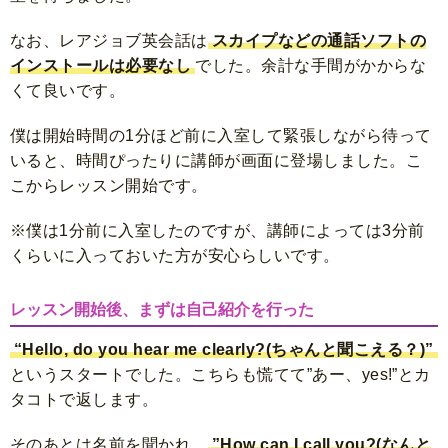
なお、レアジョブ英会話は
スカイプなどの通話ソフトの
インストールは必要なし
でした。余計な手間がかからな
くて良いです。
僕は開始時間の1分ほど前に入室して緊張しながら待って
いると、時間ぴったりに講師が画面に登場しました。こ
こからレッスン開始です。
※僕は1分前に入室したのですが、講師によっては3分前
くらいに入っておいた方が安心らしいです。
レッスン開始後、まずは自己紹介を行った
“Hello, do you hear me clearly?(ちゃんと聞こえる？)”
というスタートでした。こちらも慌てて”あー、yes!”とカ
タコトで返します。
そのあとは名前を聞かれ、
”How can I call you?(なんと