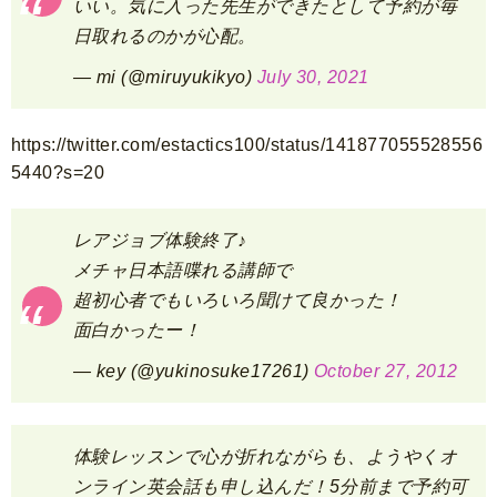
いい。気に入った先生ができたとして予約が毎
日取れるのかが心配。
— mi (@miruyukikyo)
July 30, 2021
https://twitter.com/estactics100/status/141877055528556
5440?s=20
レアジョブ体験終了♪
メチャ日本語喋れる講師で
超初心者でもいろいろ聞けて良かった！
面白かったー！
— key (@yukinosuke17261)
October 27, 2012
体験レッスンで心が折れながらも、ようやくオ
ンライン英会話も申し込んだ！5分前まで予約可