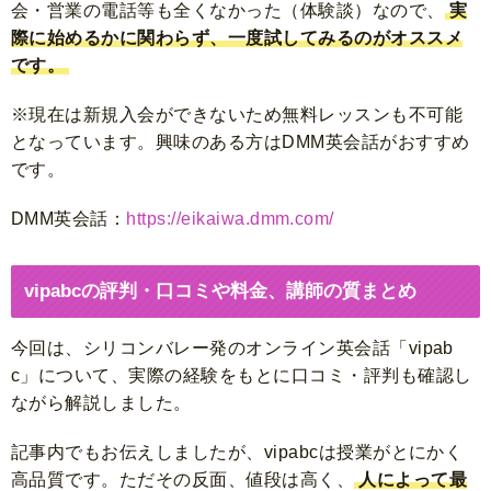
会・営業の電話等も全くなかった（体験談）なので、
実
際に始めるかに関わらず、一度試してみるのがオススメ
です。
※現在は新規入会ができないため無料レッスンも不可能
となっています。興味のある方はDMM英会話がおすすめ
です。
DMM英会話：
https://eikaiwa.dmm.com/
vipabcの評判・口コミや料金、講師の質まとめ
今回は、シリコンバレー発のオンライン英会話「vipab
c」について、実際の経験をもとに口コミ・評判も確認し
ながら解説しました。
記事内でもお伝えしましたが、vipabcは
授業がとにかく
高品質です。ただその
反面、値段は高く、
人によって最