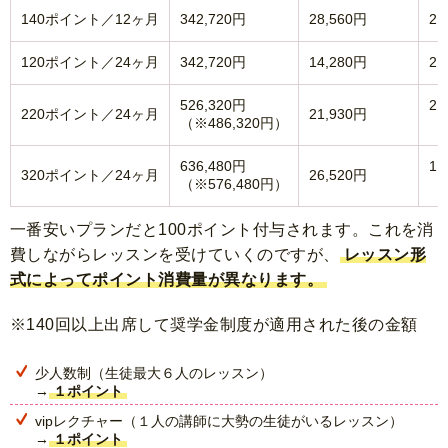
140ポイント／12ヶ月
342,720円
28,560円
2,
120ポイント／24ヶ月
342,720円
14,280円
2,
526,320円
2,
220ポイント／24ヶ月
21,930円
（※486,320円）
（
636,480円
1,
320ポイント／24ヶ月
26,520円
（※576,480円）
（
一番安いプランだと100ポイント付与されます。これを消
費しながらレッスンを受けていくのですが、
レッスン形
式によってポイント消費量が異なります。
※140回以上出席して奨学金制度が適用された後の金額
少人数制（生徒最大６人のレッスン）
→
１ポイント
vipレクチャー（１人の講師に大勢の生徒がいるレッスン）
→
１ポイント