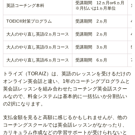
受講期間 12ヵ月or6ヵ月
英語コーチング本科
1
※月払いは1ヵ月単位
TOEIC®対策プログラム
受講期間 2ヵ月
4
大人のやり直し英語/2ヵ月コース
受講期間 2ヵ月
4
大人のやり直し英語/3ヵ月コース
受講期間 3ヵ月
5
大人のやり直し英語/6ヵ月コース
受講期間 6ヵ月
7
トライズ（TORAIZ）は、英語のレッスンを受けるだけの
オンライン英会話と違い、1年のコーチングプログラムと
英会話レッスンを組み合わせたコーチング英会話スクー
ルなので、料金システムは基本的に一括払いか分割払い
の2択になります。
支払金額を見ると高額に感じるかもしれませんが、他の
コーチングスクールでは英会話レッスンがなかったり、
カリキュラム作成などの学習サポートが受けられないと