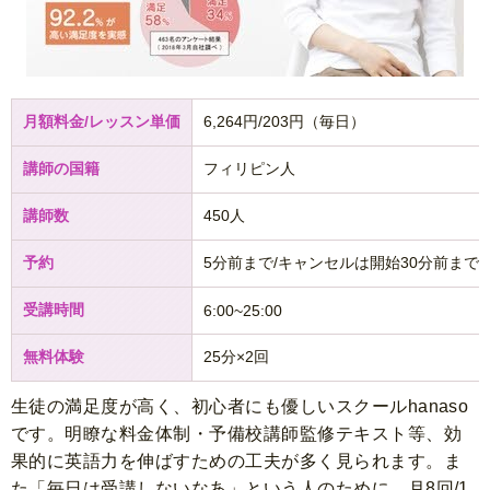
月額料金/レッスン単価
6,264円/203円（毎日）
講師の国籍
フィリピン人
講師数
450人
予約
5分前まで/キャンセルは開始30分前まで
受講時間
6:00~25:00
無料体験
25分×2回
生徒の満足度が高く、初心者にも優しいスクールhanaso
です。明瞭な料金体制・予備校講師監修テキスト等、効
果的に英語力を伸ばすための工夫が多く見られます。ま
た「毎日は受講しないなあ」という人のために、月8回/1