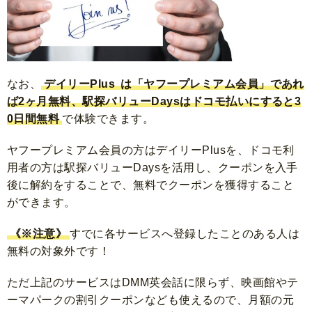
なお、
デイリーPlus
は「ヤフープレミアム会員」であれ
ば2ヶ月無料、駅探バリューDaysはドコモ払いにすると3
0日間無料
で体験できます。
ヤフープレミアム会員の方はデイリーPlusを、ドコモ利
用者の方は駅探バリューDaysを活用し、クーポンを入手
後に解約をすることで、無料でクーポンを獲得すること
ができます。
《※注意》
すでに各サービスへ登録したことのある人は
無料の対象外です！
ただ上記のサービスはDMM英会話に限らず、映画館やテ
ーマパークの割引クーポンなども使えるので、月額の元