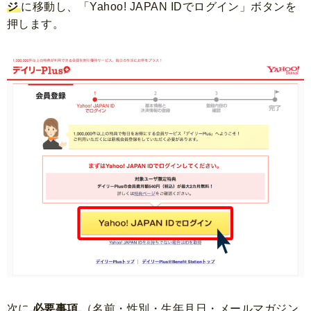
ジ
に移動し、「Yahoo! JAPAN IDでログイン」ボタンを
押します。
次に
必要事項
（名前・性別・生年月日・メールマガジン